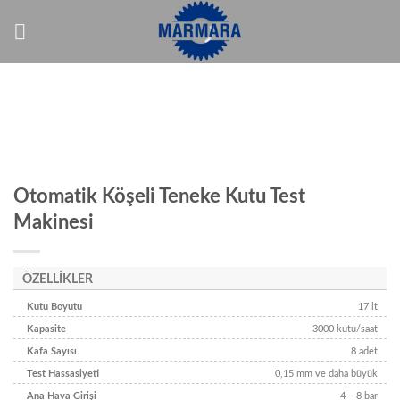
İçeriğe
atla
Otomatik Köşeli Teneke Kutu Test
Makinesi
ÖZELLİKLER
Kutu Boyutu
17 lt
Kapasite
3000 kutu/saat
Kafa Sayısı
8 adet
Test Hassasiyeti
0,15 mm ve daha büyük
Ana Hava Girişi
4 – 8 bar